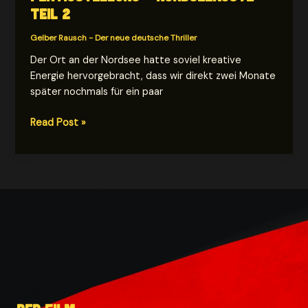
Teil 2
Gelber Rausch - Der neue deutsche Thriller
Der Ort an der Nordsee hatte soviel kreative
Energie hervorgebracht, dass wir direkt zwei Monate
später nochmals für ein paar
Directors
Read Post »
Drehbuch
Fertigstellung
–
Nordseeküste
Teil
2