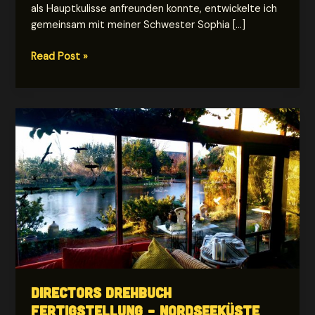
als Hauptkulisse anfreunden konnte, entwickelte ich
gemeinsam mit meiner Schwester Sophia […]
Figurenentwicklung
Read Post »
Gelber
Rausch
–
Kurztrip
nach
Langeogg
Directors Drehbuch
Fertigstellung – Nordseeküste