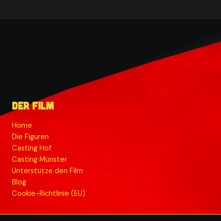
Skizze
für
ein
potenzielles
Filmcover
Der Film
Home
Die Figuren
Casting Hof
Casting Münster
Unterstütze den Film
Blog
Cookie-Richtlinie (EU)