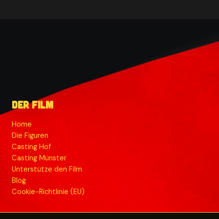
Skizze
für
ein
potenzielles
Filmcover
Der Film
Home
Die Figuren
Casting Hof
Casting Münster
Unterstütze den Film
Blog
Cookie-Richtlinie (EU)