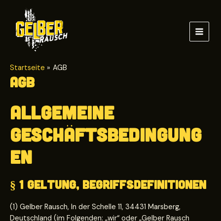
Zum
Inhalt
springen
MAI
MEN
Startseite
AGB
AGB
Allgemeine
Geschäftsbedingung
en
§ 1 Geltung, Begriffsdefinitionen
(1) Gelber Rausch, In der Schelle 11, 34431 Marsberg,
Deutschland (im Folgenden: „wir“ oder „Gelber Rausch