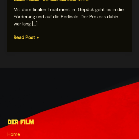
Mit dem finalen Treatment im Gepäck geht es in die
Förderung und auf die Berlinale. Der Prozess dahin
war lang […]
Fertigstellung
Read Post »
des
finalen
Treatments
zum
Film
Der Film
Home