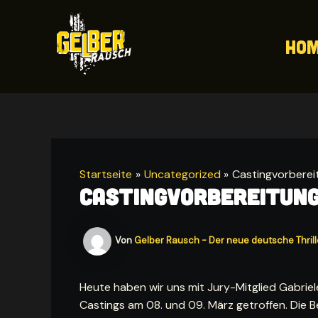
Zum
Inhalt
Ho
springen
Startseite
Uncategorized
Castingvorberei
Castingvorbereitun
Von
Gelber Rausch - Der neue deutsche Thril
Heute haben wir uns mit Jury-Mitglied Gabri
Castings am 08. und 09. März getroffen. Die 