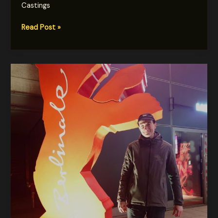
Castings
Castingvorbereitung
Read Post »
für
Münster