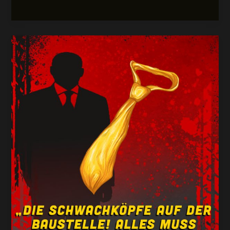
mit
der
westfalenpost