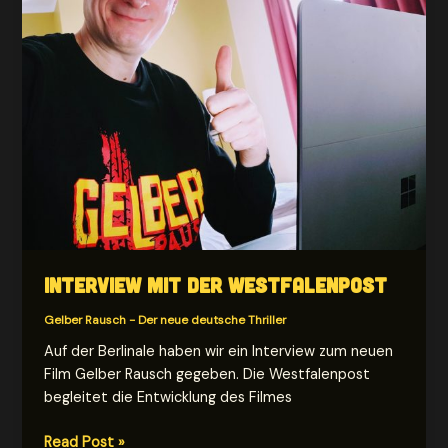
Interview mit der westfalenpost
Gelber Rausch - Der neue deutsche Thriller
Auf der Berlinale haben wir ein Interview zum neuen
Film Gelber Rausch gegeben. Die Westfalenpost
begleitet die Entwicklung des Filmes
Interview
Read Post »