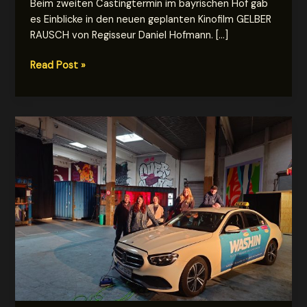
Beim zweiten Castingtermin im bayrischen Hof gab
es Einblicke in den neuen geplanten Kinofilm GELBER
RAUSCH von Regisseur Daniel Hofmann. […]
Castingeinblicke
Read Post »
in
Hof