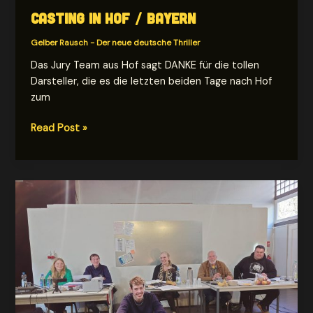
Casting in Hof / Bayern
Gelber Rausch - Der neue deutsche Thriller
Das Jury Team aus Hof sagt DANKE für die tollen
Darsteller, die es die letzten beiden Tage nach Hof
zum
Casting
Read Post »
in
Hof
/
Bayern